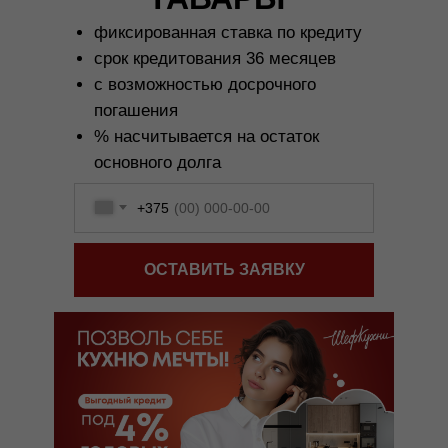
фиксированная ставка по кредиту
срок кредитования 36 месяцев
с возможностью досрочного
погашения
% насчитывается на остаток
1
3D проект вашей кухни
основного долга
2
точную стоимость вашего проекта в разн
+375
3
конфигурациях
4
рекомендации по выбору фасадов
ОСТАВИТЬ ЗАЯВКУ
5
советы по компановке кухни с точки зрен
Рассрочка
0% до 8 мес
6
помощь в выборе цветовых решений
актуальную информацию о трендах в 2025
Бесплатная
доставка