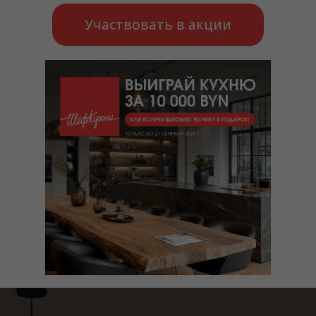
Участвовать в акции
Скидка до 37%
на модели месяца фабрики
GeosIdeal
Зафиксировать скидку