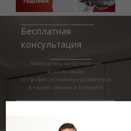
Бесплатная
консультация
Запишитесь на бесплатную
консультацию
от профеcсиональных дизайнеров
в наших салонах и получите:
1
3D проект вашей кухни
2
точную стоимость вашего проекта в
разных конфигурациях