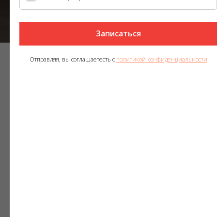
Записаться
ЗОВ
Отправляя, вы соглашаетесть с
политикой конфиденциальности
Один из крупнейших
производителей мебели
в Европе.
Самый большой модельный
ряд кухонь – более 500
моделей.
Инновационный дизайн и
европейское качество.
VogelBaum
6 ступенчатая система
контроля качества.
Срок эксплуатации
мебели не менее 25 лет.
Уникальные фасады.