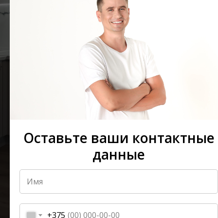
3
4
рекомендации по выбору фасадов
советы по компановке кухни
5
помощь в выборе цветовых
6
решений
актуальную информацию о трендах
в 2023 году
+375
Оставьте ваши контактные
данные
Записаться на консультацию
Ваши данные под защитой и обрабатываются
согласно
политике конфидициальности
+375