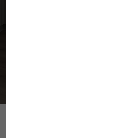
+375
Записаться на консультацию
Ваши данные под защитой и обрабатываются
согласно
политике конфидициальности
ЗОВ
Один из крупнейших
производителей мебели
в Европе.