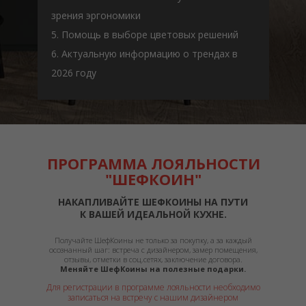
зрения эргономики
5. Помощь в выборе цветовых решений
6. Актуальную информацию о трендах в
2026 году
ПРОГРАММА ЛОЯЛЬНОСТИ
"ШЕФКОИН"
НАКАПЛИВАЙТЕ ШЕФКОИНЫ НА ПУТИ
К ВАШЕЙ ИДЕАЛЬНОЙ КУХНЕ.
Получайте ШефКоины не только за покупку, а за каждый
осознанный шаг: встреча с дизайнером, замер помещения,
отзывы, отметки в соц.сетях, заключение договора.
Меняйте ШефКоины на полезные подарки.
Для регистрации в программе лояльности необходимо
записаться на встречу с нашим дизайнером