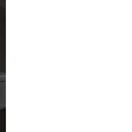
Запишитесь на бесплатную
консультацию
от профеcсиональных дизайнеров
в наших салонах и получите:
1
3D проект вашей кухни
2
точную стоимость вашего проекта в
3
разных конфигурациях
4
рекомендации по выбору фасадов
советы по компановке кухни
5
помощь в выборе цветовых
6
решений
актуальную информацию о трендах
в 2023 году